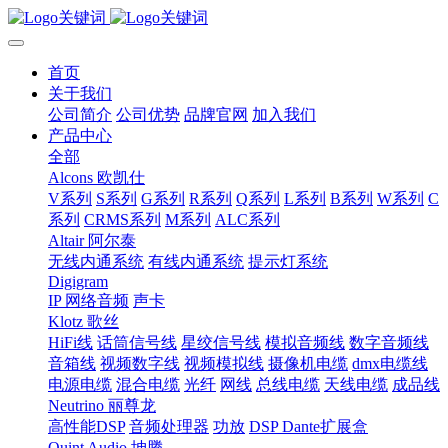
首页
关于我们
公司简介
公司优势
品牌官网
加入我们
产品中心
全部
Alcons 欧凯仕
V系列
S系列
G系列
R系列
Q系列
L系列
B系列
W系列
C
系列
CRMS系列
M系列
ALC系列
Altair 阿尔泰
无线内通系统
有线内通系统
提示灯系统
Digigram
IP 网络音频
声卡
Klotz 歌丝
HiFi线
话筒信号线
星绞信号线
模拟音频线
数字音频线
音箱线
视频数字线
视频模拟线
摄像机电缆
dmx电缆线
电源电缆
混合电缆
光纤
网线
总线电缆
天线电缆
成品线
Neutrino 丽尊龙
高性能DSP
音频处理器
功放
DSP Dante扩展盒
Quint Audio 坤腾