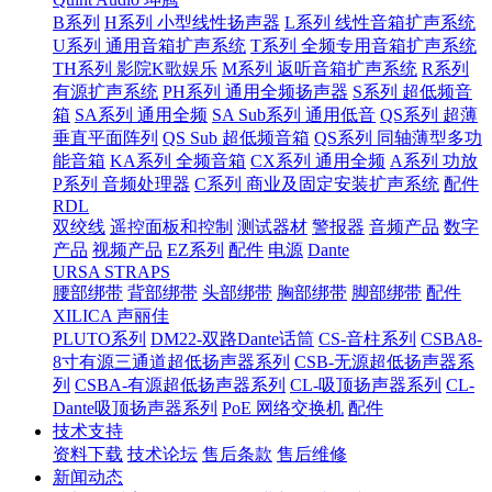
B系列
H系列 小型线性扬声器
L系列 线性音箱扩声系统
U系列 通用音箱扩声系统
T系列 全频专用音箱扩声系统
TH系列 影院K歌娱乐
M系列 返听音箱扩声系统
R系列
有源扩声系统
PH系列 通用全频扬声器
S系列 超低频音
箱
SA系列 通用全频
SA Sub系列 通用低音
QS系列 超薄
垂直平面阵列
QS Sub 超低频音箱
QS系列 同轴薄型多功
能音箱
KA系列 全频音箱
CX系列 通用全频
A系列 功放
P系列 音频处理器
C系列 商业及固定安装扩声系统
配件
RDL
双绞线
遥控面板和控制
测试器材
警报器
音频产品
数字
产品
视频产品
EZ系列
配件
电源
Dante
URSA STRAPS
腰部绑带
背部绑带
头部绑带
胸部绑带
脚部绑带
配件
XILICA 声丽佳
PLUTO系列
DM22-双路Dante话筒
CS-音柱系列
CSBA8-
8寸有源三通道超低扬声器系列
CSB-无源超低扬声器系
列
CSBA-有源超低扬声器系列
CL-吸顶扬声器系列
CL-
Dante吸顶扬声器系列
PoE 网络交换机
配件
技术支持
资料下载
技术论坛
售后条款
售后维修
新闻动态