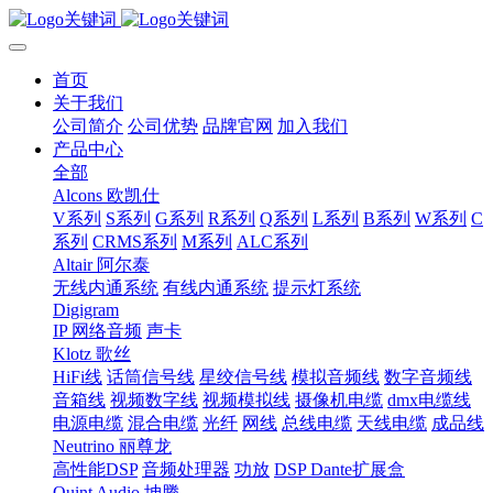
首页
关于我们
公司简介
公司优势
品牌官网
加入我们
产品中心
全部
Alcons 欧凯仕
V系列
S系列
G系列
R系列
Q系列
L系列
B系列
W系列
C
系列
CRMS系列
M系列
ALC系列
Altair 阿尔泰
无线内通系统
有线内通系统
提示灯系统
Digigram
IP 网络音频
声卡
Klotz 歌丝
HiFi线
话筒信号线
星绞信号线
模拟音频线
数字音频线
音箱线
视频数字线
视频模拟线
摄像机电缆
dmx电缆线
电源电缆
混合电缆
光纤
网线
总线电缆
天线电缆
成品线
Neutrino 丽尊龙
高性能DSP
音频处理器
功放
DSP Dante扩展盒
Quint Audio 坤腾