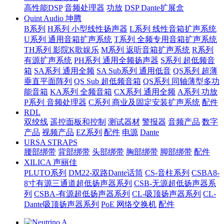
高性能DSP
音频处理器
功放
DSP Dante扩展盒
Quint Audio 坤腾
B系列
H系列 小型线性扬声器
L系列 线性音箱扩声系统
U系列 通用音箱扩声系统
T系列 全频专用音箱扩声系统
TH系列 影院K歌娱乐
M系列 返听音箱扩声系统
R系列
有源扩声系统
PH系列 通用全频扬声器
S系列 超低频音
箱
SA系列 通用全频
SA Sub系列 通用低音
QS系列 超薄
垂直平面阵列
QS Sub 超低频音箱
QS系列 同轴薄型多功
能音箱
KA系列 全频音箱
CX系列 通用全频
A系列 功放
P系列 音频处理器
C系列 商业及固定安装扩声系统
配件
RDL
双绞线
遥控面板和控制
测试器材
警报器
音频产品
数字
产品
视频产品
EZ系列
配件
电源
Dante
URSA STRAPS
腰部绑带
背部绑带
头部绑带
胸部绑带
脚部绑带
配件
XILICA 声丽佳
PLUTO系列
DM22-双路Dante话筒
CS-音柱系列
CSBA8-
8寸有源三通道超低扬声器系列
CSB-无源超低扬声器系
列
CSBA-有源超低扬声器系列
CL-吸顶扬声器系列
CL-
Dante吸顶扬声器系列
PoE 网络交换机
配件