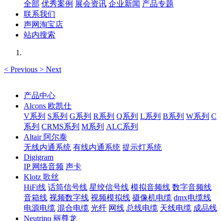
全部
优秀案例
展会资讯
企业新闻
产品专题
联系我们
声网淘宝店
站内搜索
<
Previous
>
Next
产品中心
Alcons 欧凯仕
V系列
S系列
G系列
R系列
Q系列
L系列
B系列
W系列
C
系列
CRMS系列
M系列
ALC系列
Altair 阿尔泰
无线内通系统
有线内通系统
提示灯系统
Digigram
IP 网络音频
声卡
Klotz 歌丝
HiFi线
话筒信号线
星绞信号线
模拟音频线
数字音频线
音箱线
视频数字线
视频模拟线
摄像机电缆
dmx电缆线
电源电缆
混合电缆
光纤
网线
总线电缆
天线电缆
成品线
Neutrino 丽尊龙