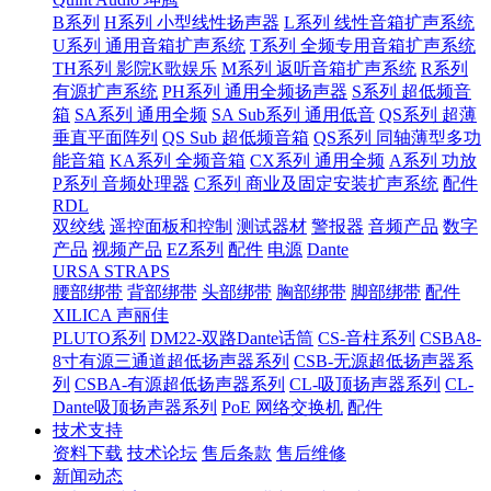
B系列
H系列 小型线性扬声器
L系列 线性音箱扩声系统
U系列 通用音箱扩声系统
T系列 全频专用音箱扩声系统
TH系列 影院K歌娱乐
M系列 返听音箱扩声系统
R系列
有源扩声系统
PH系列 通用全频扬声器
S系列 超低频音
箱
SA系列 通用全频
SA Sub系列 通用低音
QS系列 超薄
垂直平面阵列
QS Sub 超低频音箱
QS系列 同轴薄型多功
能音箱
KA系列 全频音箱
CX系列 通用全频
A系列 功放
P系列 音频处理器
C系列 商业及固定安装扩声系统
配件
RDL
双绞线
遥控面板和控制
测试器材
警报器
音频产品
数字
产品
视频产品
EZ系列
配件
电源
Dante
URSA STRAPS
腰部绑带
背部绑带
头部绑带
胸部绑带
脚部绑带
配件
XILICA 声丽佳
PLUTO系列
DM22-双路Dante话筒
CS-音柱系列
CSBA8-
8寸有源三通道超低扬声器系列
CSB-无源超低扬声器系
列
CSBA-有源超低扬声器系列
CL-吸顶扬声器系列
CL-
Dante吸顶扬声器系列
PoE 网络交换机
配件
技术支持
资料下载
技术论坛
售后条款
售后维修
新闻动态