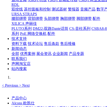
RDL
双绞线
遥控面板和控制
测试器材
警报器
音频产品
数字
URSA STRAPS
腰部绑带
背部绑带
头部绑带
胸部绑带
脚部绑带
配件
XILICA 声丽佳
PLUTO系列
DM22-双路Dante话筒
CS-音柱系列
CSBA
系列
PoE 网络交换机
配件
技术支持
资料下载
技术论坛
售后条款
售后维修
新闻动态
全部
优秀案例
展会资讯
企业新闻
产品专题
联系我们
声网淘宝店
站内搜索
<
Previous
>
Next
产品中心
Alcons 欧凯仕