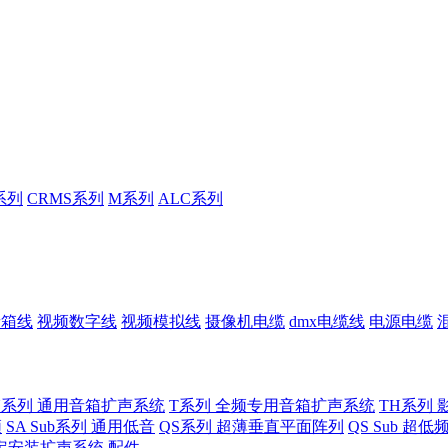
系列
CRMS系列
M系列
ALC系列
音箱线
视频数字线
视频模拟线
摄像机电缆
dmx电缆线
电源电缆
U系列 通用音箱扩声系统
T系列 全频专用音箱扩声系统
TH系列 
频
SA Sub系列 通用低音
QS系列 超薄垂直平面阵列
QS Sub 超
定安装扩声系统
配件