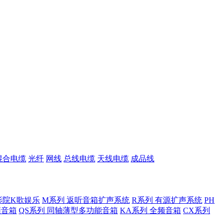
混合电缆
光纤
网线
总线电缆
天线电缆
成品线
影院K歌娱乐
M系列 返听音箱扩声系统
R系列 有源扩声系统
PH
低频音箱
QS系列 同轴薄型多功能音箱
KA系列 全频音箱
CX系列