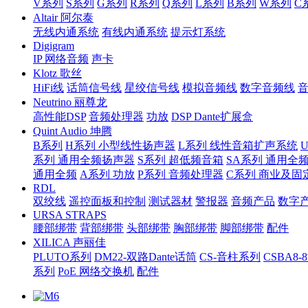
V系列
S系列
G系列
R系列
Q系列
L系列
B系列
W系列
C
Altair 阿尔泰
无线内通系统
有线内通系统
提示灯系统
Digigram
IP 网络音频
声卡
Klotz 歌丝
HiFi线
话筒信号线
星绞信号线
模拟音频线
数字音频线
Neutrino 丽尊龙
高性能DSP
音频处理器
功放
DSP Dante扩展盒
Quint Audio 坤腾
B系列
H系列 小型线性扬声器
L系列 线性音箱扩声系统
系列 通用全频扬声器
S系列 超低频音箱
SA系列 通用全
通用全频
A系列 功放
P系列 音频处理器
C系列 商业及固
RDL
双绞线
遥控面板和控制
测试器材
警报器
音频产品
数字
URSA STRAPS
腰部绑带
背部绑带
头部绑带
胸部绑带
脚部绑带
配件
XILICA 声丽佳
PLUTO系列
DM22-双路Dante话筒
CS-音柱系列
CSBA
系列
PoE 网络交换机
配件