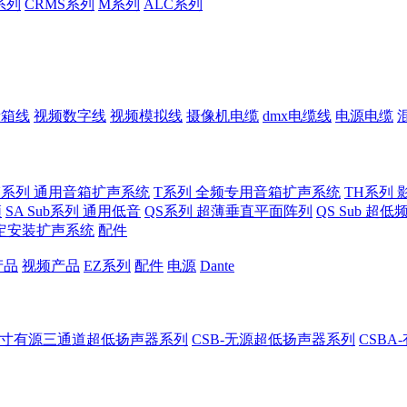
系列
CRMS系列
M系列
ALC系列
音箱线
视频数字线
视频模拟线
摄像机电缆
dmx电缆线
电源电缆
U系列 通用音箱扩声系统
T系列 全频专用音箱扩声系统
TH系列 
频
SA Sub系列 通用低音
QS系列 超薄垂直平面阵列
QS Sub 超
定安装扩声系统
配件
产品
视频产品
EZ系列
配件
电源
Dante
8-8寸有源三通道超低扬声器系列
CSB-无源超低扬声器系列
CSB