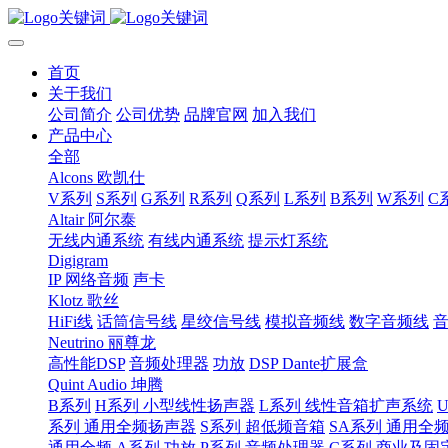
首页
关于我们
公司简介
公司优势
品牌官网
加入我们
产品中心
全部
Alcons 欧凯仕
V系列
S系列
G系列
R系列
Q系列
L系列
B系列
W系列
C
Altair 阿尔泰
无线内通系统
有线内通系统
提示灯系统
Digigram
IP 网络音频
声卡
Klotz 歌丝
HiFi线
话筒信号线
星绞信号线
模拟音频线
数字音频线
Neutrino 丽尊龙
高性能DSP
音频处理器
功放
DSP Dante扩展盒
Quint Audio 坤腾
B系列
H系列 小型线性扬声器
L系列 线性音箱扩声系统
系列 通用全频扬声器
S系列 超低频音箱
SA系列 通用全
通用全频
A系列 功放
P系列 音频处理器
C系列 商业及固