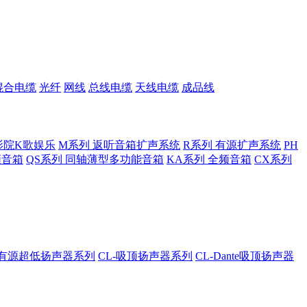
混合电缆
光纤
网线
总线电缆
天线电缆
成品线
影院K歌娱乐
M系列 返听音箱扩声系统
R系列 有源扩声系统
PH
低频音箱
QS系列 同轴薄型多功能音箱
KA系列 全频音箱
CX系列
A-有源超低扬声器系列
CL-吸顶扬声器系列
CL-Dante吸顶扬声器