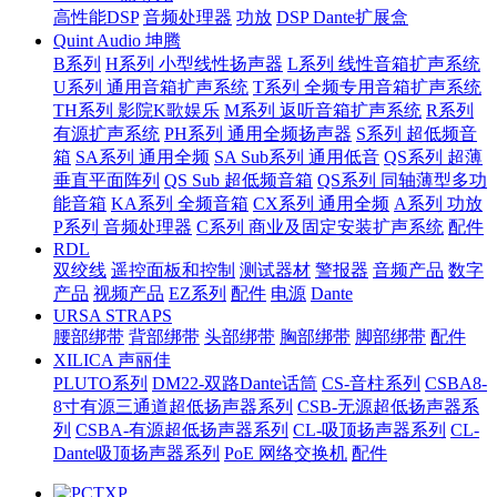
高性能DSP
音频处理器
功放
DSP Dante扩展盒
Quint Audio 坤腾
B系列
H系列 小型线性扬声器
L系列 线性音箱扩声系统
U系列 通用音箱扩声系统
T系列 全频专用音箱扩声系统
TH系列 影院K歌娱乐
M系列 返听音箱扩声系统
R系列
有源扩声系统
PH系列 通用全频扬声器
S系列 超低频音
箱
SA系列 通用全频
SA Sub系列 通用低音
QS系列 超薄
垂直平面阵列
QS Sub 超低频音箱
QS系列 同轴薄型多功
能音箱
KA系列 全频音箱
CX系列 通用全频
A系列 功放
P系列 音频处理器
C系列 商业及固定安装扩声系统
配件
RDL
双绞线
遥控面板和控制
测试器材
警报器
音频产品
数字
产品
视频产品
EZ系列
配件
电源
Dante
URSA STRAPS
腰部绑带
背部绑带
头部绑带
胸部绑带
脚部绑带
配件
XILICA 声丽佳
PLUTO系列
DM22-双路Dante话筒
CS-音柱系列
CSBA8-
8寸有源三通道超低扬声器系列
CSB-无源超低扬声器系
列
CSBA-有源超低扬声器系列
CL-吸顶扬声器系列
CL-
Dante吸顶扬声器系列
PoE 网络交换机
配件