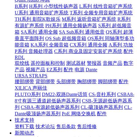
B系列
H系列 小型线性扬声器
L系列 线性音箱扩声系统
U系列 通用音箱扩声系统
T系列 全频专用音箱扩声系统
TH系列 影院K歌娱乐
M系列 返听音箱扩声系统
R系列
有源扩声系统
PH系列 通用全频扬声器
S系列 超低频音
箱
SA系列 通用全频
SA Sub系列 通用低音
QS系列 超薄
垂直平面阵列
QS Sub 超低频音箱
QS系列 同轴薄型多功
能音箱
KA系列 全频音箱
CX系列 通用全频
A系列 功放
P系列 音频处理器
C系列 商业及固定安装扩声系统
配件
RDL
双绞线
遥控面板和控制
测试器材
警报器
音频产品
数字
产品
视频产品
EZ系列
配件
电源
Dante
URSA STRAPS
腰部绑带
背部绑带
头部绑带
胸部绑带
脚部绑带
配件
XILICA 声丽佳
PLUTO系列
DM22-双路Dante话筒
CS-音柱系列
CSBA8-
8寸有源三通道超低扬声器系列
CSB-无源超低扬声器系
列
CSBA-有源超低扬声器系列
CL-吸顶扬声器系列
CL-
Dante吸顶扬声器系列
PoE 网络交换机
配件
技术支持
资料下载
技术论坛
售后条款
售后维修
新闻动态