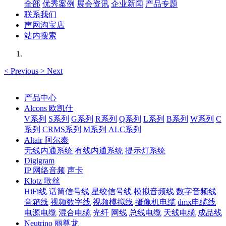
全部
优秀案例
展会资讯
企业新闻
产品专题
联系我们
声网淘宝店
站内搜索
<
Previous
>
Next
产品中心
Alcons 欧凯仕
V系列
S系列
G系列
R系列
Q系列
L系列
B系列
W系列
C
系列
CRMS系列
M系列
ALC系列
Altair 阿尔泰
无线内通系统
有线内通系统
提示灯系统
Digigram
IP 网络音频
声卡
Klotz 歌丝
HiFi线
话筒信号线
星绞信号线
模拟音频线
数字音频线
音箱线
视频数字线
视频模拟线
摄像机电缆
dmx电缆线
电源电缆
混合电缆
光纤
网线
总线电缆
天线电缆
成品线
Neutrino 丽尊龙