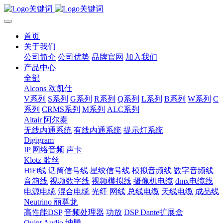
首页
关于我们
公司简介
公司优势
品牌官网
加入我们
产品中心
全部
Alcons 欧凯仕
V系列
S系列
G系列
R系列
Q系列
L系列
B系列
W系列
C
系列
CRMS系列
M系列
ALC系列
Altair 阿尔泰
无线内通系统
有线内通系统
提示灯系统
Digigram
IP 网络音频
声卡
Klotz 歌丝
HiFi线
话筒信号线
星绞信号线
模拟音频线
数字音频线
音箱线
视频数字线
视频模拟线
摄像机电缆
dmx电缆线
电源电缆
混合电缆
光纤
网线
总线电缆
天线电缆
成品线
Neutrino 丽尊龙
高性能DSP
音频处理器
功放
DSP Dante扩展盒
Quint Audio 坤腾