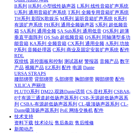
B系列
H系列 小型线性扬声器
L系列 线性音箱扩声系统
U系列 通用音箱扩声系统
T系列 全频专用音箱扩声系统
TH系列 影院K歌娱乐
M系列 返听音箱扩声系统
R系列
有源扩声系统
PH系列 通用全频扬声器
S系列 超低频音
箱
SA系列 通用全频
SA Sub系列 通用低音
QS系列 超薄
垂直平面阵列
QS Sub 超低频音箱
QS系列 同轴薄型多功
能音箱
KA系列 全频音箱
CX系列 通用全频
A系列 功放
P系列 音频处理器
C系列 商业及固定安装扩声系统
配件
RDL
双绞线
遥控面板和控制
测试器材
警报器
音频产品
数字
产品
视频产品
EZ系列
配件
电源
Dante
URSA STRAPS
腰部绑带
背部绑带
头部绑带
胸部绑带
脚部绑带
配件
XILICA 声丽佳
PLUTO系列
DM22-双路Dante话筒
CS-音柱系列
CSBA8-
8寸有源三通道超低扬声器系列
CSB-无源超低扬声器系
列
CSBA-有源超低扬声器系列
CL-吸顶扬声器系列
CL-
Dante吸顶扬声器系列
PoE 网络交换机
配件
技术支持
资料下载
技术论坛
售后条款
售后维修
新闻动态