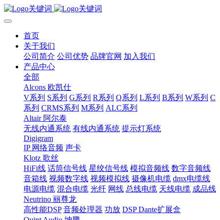
首页
关于我们
公司简介
公司优势
品牌官网
加入我们
产品中心
全部
Alcons 欧凯仕
V系列
S系列
G系列
R系列
Q系列
L系列
B系列
W系列
C
系列
CRMS系列
M系列
ALC系列
Altair 阿尔泰
无线内通系统
有线内通系统
提示灯系统
Digigram
IP 网络音频
声卡
Klotz 歌丝
HiFi线
话筒信号线
星绞信号线
模拟音频线
数字音频线
音箱线
视频数字线
视频模拟线
摄像机电缆
dmx电缆线
电源电缆
混合电缆
光纤
网线
总线电缆
天线电缆
成品线
Neutrino 丽尊龙
高性能DSP
音频处理器
功放
DSP Dante扩展盒
Quint Audio 坤腾