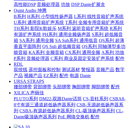
高性能DSP
音频处理器
功放
DSP Dante扩展盒
Quint Audio 坤腾
B系列
H系列 小型线性扬声器
L系列 线性音箱扩声系统
U系列 通用音箱扩声系统
T系列 全频专用音箱扩声系统
TH系列 影院K歌娱乐
M系列 返听音箱扩声系统
R系列
有源扩声系统
PH系列 通用全频扬声器
S系列 超低频音
箱
SA系列 通用全频
SA Sub系列 通用低音
QS系列 超薄
垂直平面阵列
QS Sub 超低频音箱
QS系列 同轴薄型多功
能音箱
KA系列 全频音箱
CX系列 通用全频
A系列 功放
P系列 音频处理器
C系列 商业及固定安装扩声系统
配件
RDL
双绞线
遥控面板和控制
测试器材
警报器
音频产品
数字
产品
视频产品
EZ系列
配件
电源
Dante
URSA STRAPS
腰部绑带
背部绑带
头部绑带
胸部绑带
脚部绑带
配件
XILICA 声丽佳
PLUTO系列
DM22-双路Dante话筒
CS-音柱系列
CSBA8-
8寸有源三通道超低扬声器系列
CSB-无源超低扬声器系
列
CSBA-有源超低扬声器系列
CL-吸顶扬声器系列
CL-
Dante吸顶扬声器系列
PoE 网络交换机
配件