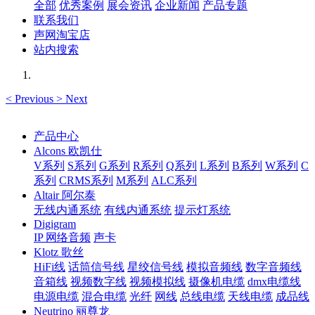
全部
优秀案例
展会资讯
企业新闻
产品专题
联系我们
声网淘宝店
站内搜索
<
Previous
>
Next
产品中心
Alcons 欧凯仕
V系列
S系列
G系列
R系列
Q系列
L系列
B系列
W系列
C
系列
CRMS系列
M系列
ALC系列
Altair 阿尔泰
无线内通系统
有线内通系统
提示灯系统
Digigram
IP 网络音频
声卡
Klotz 歌丝
HiFi线
话筒信号线
星绞信号线
模拟音频线
数字音频线
音箱线
视频数字线
视频模拟线
摄像机电缆
dmx电缆线
电源电缆
混合电缆
光纤
网线
总线电缆
天线电缆
成品线
Neutrino 丽尊龙