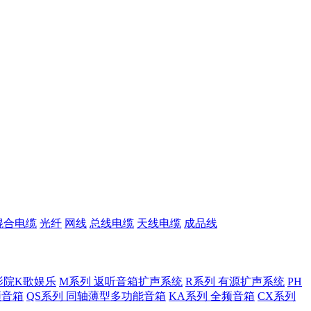
混合电缆
光纤
网线
总线电缆
天线电缆
成品线
影院K歌娱乐
M系列 返听音箱扩声系统
R系列 有源扩声系统
PH
低频音箱
QS系列 同轴薄型多功能音箱
KA系列 全频音箱
CX系列