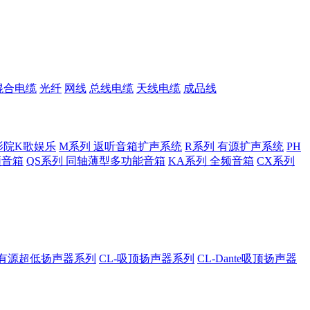
混合电缆
光纤
网线
总线电缆
天线电缆
成品线
影院K歌娱乐
M系列 返听音箱扩声系统
R系列 有源扩声系统
PH
低频音箱
QS系列 同轴薄型多功能音箱
KA系列 全频音箱
CX系列
A-有源超低扬声器系列
CL-吸顶扬声器系列
CL-Dante吸顶扬声器