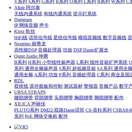
V系列
S系列
G系列
R系列
Q系列
L系列
B系列
W系列
C
Altair 阿尔泰
无线内通系统
有线内通系统
提示灯系统
Digigram
IP 网络音频
声卡
Klotz 歌丝
HiFi线
话筒信号线
星绞信号线
模拟音频线
数字音频线
Neutrino 丽尊龙
高性能DSP
音频处理器
功放
DSP Dante扩展盒
Quint Audio 坤腾
B系列
H系列 小型线性扬声器
L系列 线性音箱扩声系统
系列 通用全频扬声器
S系列 超低频音箱
SA系列 通用全
通用全频
A系列 功放
P系列 音频处理器
C系列 商业及固
RDL
双绞线
遥控面板和控制
测试器材
警报器
音频产品
数字
URSA STRAPS
腰部绑带
背部绑带
头部绑带
胸部绑带
脚部绑带
配件
XILICA 声丽佳
PLUTO系列
DM22-双路Dante话筒
CS-音柱系列
CSBA
系列
PoE 网络交换机
配件