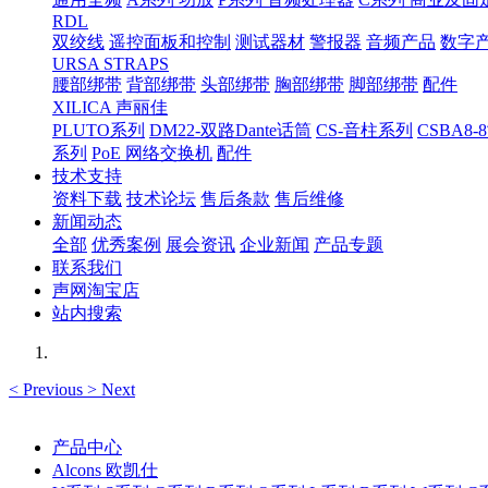
RDL
双绞线
遥控面板和控制
测试器材
警报器
音频产品
数字
URSA STRAPS
腰部绑带
背部绑带
头部绑带
胸部绑带
脚部绑带
配件
XILICA 声丽佳
PLUTO系列
DM22-双路Dante话筒
CS-音柱系列
CSBA
系列
PoE 网络交换机
配件
技术支持
资料下载
技术论坛
售后条款
售后维修
新闻动态
全部
优秀案例
展会资讯
企业新闻
产品专题
联系我们
声网淘宝店
站内搜索
<
Previous
>
Next
产品中心
Alcons 欧凯仕