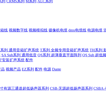
系列
CRMS系列
M系列
ALC系列
音箱线
视频数字线
视频模拟线
摄像机电缆
dmx电缆线
电源电缆
U系列 通用音箱扩声系统
T系列 全频专用音箱扩声系统
TH系列 
频
SA Sub系列 通用低音
QS系列 超薄垂直平面阵列
QS Sub 超
定安装扩声系统
配件
产品
视频产品
EZ系列
配件
电源
Dante
8-8寸有源三通道超低扬声器系列
CSB-无源超低扬声器系列
CSB