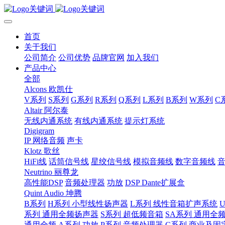
首页
关于我们
公司简介
公司优势
品牌官网
加入我们
产品中心
全部
Alcons 欧凯仕
V系列
S系列
G系列
R系列
Q系列
L系列
B系列
W系列
C
Altair 阿尔泰
无线内通系统
有线内通系统
提示灯系统
Digigram
IP 网络音频
声卡
Klotz 歌丝
HiFi线
话筒信号线
星绞信号线
模拟音频线
数字音频线
Neutrino 丽尊龙
高性能DSP
音频处理器
功放
DSP Dante扩展盒
Quint Audio 坤腾
B系列
H系列 小型线性扬声器
L系列 线性音箱扩声系统
系列 通用全频扬声器
S系列 超低频音箱
SA系列 通用全
通用全频
A系列 功放
P系列 音频处理器
C系列 商业及固