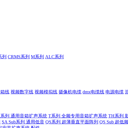
系列
CRMS系列
M系列
ALC系列
音箱线
视频数字线
视频模拟线
摄像机电缆
dmx电缆线
电源电缆
U系列 通用音箱扩声系统
T系列 全频专用音箱扩声系统
TH系列 
频
SA Sub系列 通用低音
QS系列 超薄垂直平面阵列
QS Sub 超
定安装扩声系统
配件