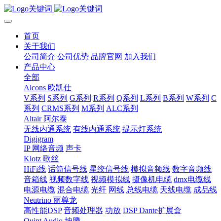
首页
关于我们
公司简介
公司优势
品牌官网
加入我们
产品中心
全部
Alcons 欧凯仕
V系列
S系列
G系列
R系列
Q系列
L系列
B系列
W系列
C
系列
CRMS系列
M系列
ALC系列
Altair 阿尔泰
无线内通系统
有线内通系统
提示灯系统
Digigram
IP 网络音频
声卡
Klotz 歌丝
HiFi线
话筒信号线
星绞信号线
模拟音频线
数字音频线
音箱线
视频数字线
视频模拟线
摄像机电缆
dmx电缆线
电源电缆
混合电缆
光纤
网线
总线电缆
天线电缆
成品线
Neutrino 丽尊龙
高性能DSP
音频处理器
功放
DSP Dante扩展盒
Quint Audio 坤腾