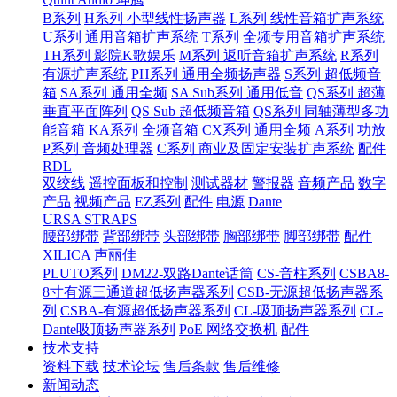
B系列
H系列 小型线性扬声器
L系列 线性音箱扩声系统
U系列 通用音箱扩声系统
T系列 全频专用音箱扩声系统
TH系列 影院K歌娱乐
M系列 返听音箱扩声系统
R系列
有源扩声系统
PH系列 通用全频扬声器
S系列 超低频音
箱
SA系列 通用全频
SA Sub系列 通用低音
QS系列 超薄
垂直平面阵列
QS Sub 超低频音箱
QS系列 同轴薄型多功
能音箱
KA系列 全频音箱
CX系列 通用全频
A系列 功放
P系列 音频处理器
C系列 商业及固定安装扩声系统
配件
RDL
双绞线
遥控面板和控制
测试器材
警报器
音频产品
数字
产品
视频产品
EZ系列
配件
电源
Dante
URSA STRAPS
腰部绑带
背部绑带
头部绑带
胸部绑带
脚部绑带
配件
XILICA 声丽佳
PLUTO系列
DM22-双路Dante话筒
CS-音柱系列
CSBA8-
8寸有源三通道超低扬声器系列
CSB-无源超低扬声器系
列
CSBA-有源超低扬声器系列
CL-吸顶扬声器系列
CL-
Dante吸顶扬声器系列
PoE 网络交换机
配件
技术支持
资料下载
技术论坛
售后条款
售后维修
新闻动态