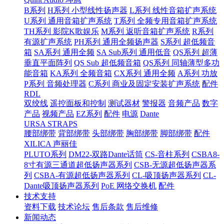
B系列
H系列 小型线性扬声器
L系列 线性音箱扩声系统
U系列 通用音箱扩声系统
T系列 全频专用音箱扩声系统
TH系列 影院K歌娱乐
M系列 返听音箱扩声系统
R系列
有源扩声系统
PH系列 通用全频扬声器
S系列 超低频音
箱
SA系列 通用全频
SA Sub系列 通用低音
QS系列 超薄
垂直平面阵列
QS Sub 超低频音箱
QS系列 同轴薄型多功
能音箱
KA系列 全频音箱
CX系列 通用全频
A系列 功放
P系列 音频处理器
C系列 商业及固定安装扩声系统
配件
RDL
双绞线
遥控面板和控制
测试器材
警报器
音频产品
数字
产品
视频产品
EZ系列
配件
电源
Dante
URSA STRAPS
腰部绑带
背部绑带
头部绑带
胸部绑带
脚部绑带
配件
XILICA 声丽佳
PLUTO系列
DM22-双路Dante话筒
CS-音柱系列
CSBA8-
8寸有源三通道超低扬声器系列
CSB-无源超低扬声器系
列
CSBA-有源超低扬声器系列
CL-吸顶扬声器系列
CL-
Dante吸顶扬声器系列
PoE 网络交换机
配件
技术支持
资料下载
技术论坛
售后条款
售后维修
新闻动态