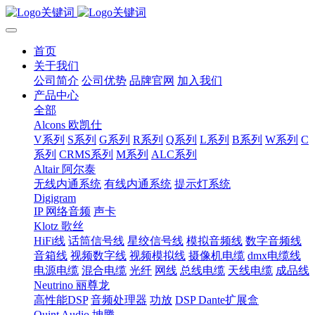
首页
关于我们
公司简介
公司优势
品牌官网
加入我们
产品中心
全部
Alcons 欧凯仕
V系列
S系列
G系列
R系列
Q系列
L系列
B系列
W系列
C
系列
CRMS系列
M系列
ALC系列
Altair 阿尔泰
无线内通系统
有线内通系统
提示灯系统
Digigram
IP 网络音频
声卡
Klotz 歌丝
HiFi线
话筒信号线
星绞信号线
模拟音频线
数字音频线
音箱线
视频数字线
视频模拟线
摄像机电缆
dmx电缆线
电源电缆
混合电缆
光纤
网线
总线电缆
天线电缆
成品线
Neutrino 丽尊龙
高性能DSP
音频处理器
功放
DSP Dante扩展盒
Quint Audio 坤腾