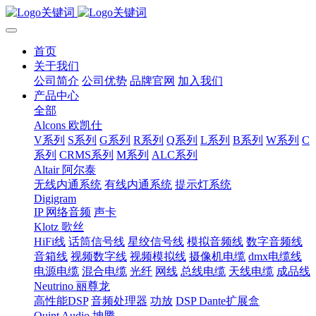
首页
关于我们
公司简介
公司优势
品牌官网
加入我们
产品中心
全部
Alcons 欧凯仕
V系列
S系列
G系列
R系列
Q系列
L系列
B系列
W系列
C
系列
CRMS系列
M系列
ALC系列
Altair 阿尔泰
无线内通系统
有线内通系统
提示灯系统
Digigram
IP 网络音频
声卡
Klotz 歌丝
HiFi线
话筒信号线
星绞信号线
模拟音频线
数字音频线
音箱线
视频数字线
视频模拟线
摄像机电缆
dmx电缆线
电源电缆
混合电缆
光纤
网线
总线电缆
天线电缆
成品线
Neutrino 丽尊龙
高性能DSP
音频处理器
功放
DSP Dante扩展盒
Quint Audio 坤腾