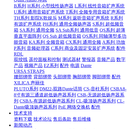
B系列
H系列 小型线性扬声器
L系列 线性音箱扩声系统
U系列 通用音箱扩声系统
T系列 全频专用音箱扩声系统
TH系列 影院K歌娱乐
M系列 返听音箱扩声系统
R系列
有源扩声系统
PH系列 通用全频扬声器
S系列 超低频音
箱
SA系列 通用全频
SA Sub系列 通用低音
QS系列 超薄
垂直平面阵列
QS Sub 超低频音箱
QS系列 同轴薄型多功
能音箱
KA系列 全频音箱
CX系列 通用全频
A系列 功放
P系列 音频处理器
C系列 商业及固定安装扩声系统
配件
RDL
双绞线
遥控面板和控制
测试器材
警报器
音频产品
数字
产品
视频产品
EZ系列
配件
电源
Dante
URSA STRAPS
腰部绑带
背部绑带
头部绑带
胸部绑带
脚部绑带
配件
XILICA 声丽佳
PLUTO系列
DM22-双路Dante话筒
CS-音柱系列
CSBA8-
8寸有源三通道超低扬声器系列
CSB-无源超低扬声器系
列
CSBA-有源超低扬声器系列
CL-吸顶扬声器系列
CL-
Dante吸顶扬声器系列
PoE 网络交换机
配件
技术支持
资料下载
技术论坛
售后条款
售后维修
新闻动态