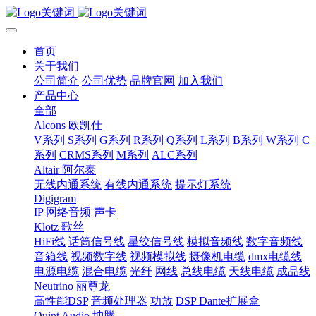
首页
关于我们
公司简介
公司优势
品牌官网
加入我们
产品中心
全部
Alcons 欧凯仕
V系列
S系列
G系列
R系列
Q系列
L系列
B系列
W系列
C
系列
CRMS系列
M系列
ALC系列
Altair 阿尔泰
无线内通系统
有线内通系统
提示灯系统
Digigram
IP 网络音频
声卡
Klotz 歌丝
HiFi线
话筒信号线
星绞信号线
模拟音频线
数字音频线
音箱线
视频数字线
视频模拟线
摄像机电缆
dmx电缆线
电源电缆
混合电缆
光纤
网线
总线电缆
天线电缆
成品线
Neutrino 丽尊龙
高性能DSP
音频处理器
功放
DSP Dante扩展盒
Quint Audio 坤腾