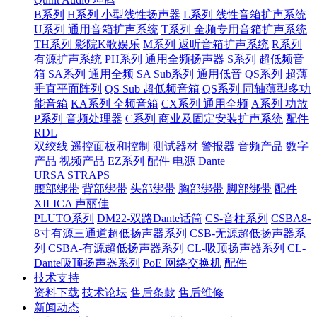
B系列
H系列 小型线性扬声器
L系列 线性音箱扩声系统
U系列 通用音箱扩声系统
T系列 全频专用音箱扩声系统
TH系列 影院K歌娱乐
M系列 返听音箱扩声系统
R系列
有源扩声系统
PH系列 通用全频扬声器
S系列 超低频音
箱
SA系列 通用全频
SA Sub系列 通用低音
QS系列 超薄
垂直平面阵列
QS Sub 超低频音箱
QS系列 同轴薄型多功
能音箱
KA系列 全频音箱
CX系列 通用全频
A系列 功放
P系列 音频处理器
C系列 商业及固定安装扩声系统
配件
RDL
双绞线
遥控面板和控制
测试器材
警报器
音频产品
数字
产品
视频产品
EZ系列
配件
电源
Dante
URSA STRAPS
腰部绑带
背部绑带
头部绑带
胸部绑带
脚部绑带
配件
XILICA 声丽佳
PLUTO系列
DM22-双路Dante话筒
CS-音柱系列
CSBA8-
8寸有源三通道超低扬声器系列
CSB-无源超低扬声器系
列
CSBA-有源超低扬声器系列
CL-吸顶扬声器系列
CL-
Dante吸顶扬声器系列
PoE 网络交换机
配件
技术支持
资料下载
技术论坛
售后条款
售后维修
新闻动态