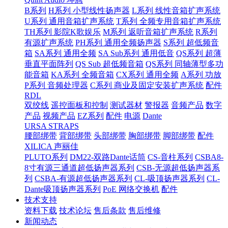
B系列
H系列 小型线性扬声器
L系列 线性音箱扩声系统
U系列 通用音箱扩声系统
T系列 全频专用音箱扩声系统
TH系列 影院K歌娱乐
M系列 返听音箱扩声系统
R系列
有源扩声系统
PH系列 通用全频扬声器
S系列 超低频音
箱
SA系列 通用全频
SA Sub系列 通用低音
QS系列 超薄
垂直平面阵列
QS Sub 超低频音箱
QS系列 同轴薄型多功
能音箱
KA系列 全频音箱
CX系列 通用全频
A系列 功放
P系列 音频处理器
C系列 商业及固定安装扩声系统
配件
RDL
双绞线
遥控面板和控制
测试器材
警报器
音频产品
数字
产品
视频产品
EZ系列
配件
电源
Dante
URSA STRAPS
腰部绑带
背部绑带
头部绑带
胸部绑带
脚部绑带
配件
XILICA 声丽佳
PLUTO系列
DM22-双路Dante话筒
CS-音柱系列
CSBA8-
8寸有源三通道超低扬声器系列
CSB-无源超低扬声器系
列
CSBA-有源超低扬声器系列
CL-吸顶扬声器系列
CL-
Dante吸顶扬声器系列
PoE 网络交换机
配件
技术支持
资料下载
技术论坛
售后条款
售后维修
新闻动态