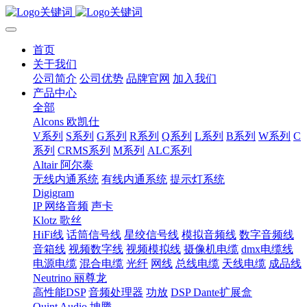
首页
关于我们
公司简介
公司优势
品牌官网
加入我们
产品中心
全部
Alcons 欧凯仕
V系列
S系列
G系列
R系列
Q系列
L系列
B系列
W系列
C
系列
CRMS系列
M系列
ALC系列
Altair 阿尔泰
无线内通系统
有线内通系统
提示灯系统
Digigram
IP 网络音频
声卡
Klotz 歌丝
HiFi线
话筒信号线
星绞信号线
模拟音频线
数字音频线
音箱线
视频数字线
视频模拟线
摄像机电缆
dmx电缆线
电源电缆
混合电缆
光纤
网线
总线电缆
天线电缆
成品线
Neutrino 丽尊龙
高性能DSP
音频处理器
功放
DSP Dante扩展盒
Quint Audio 坤腾