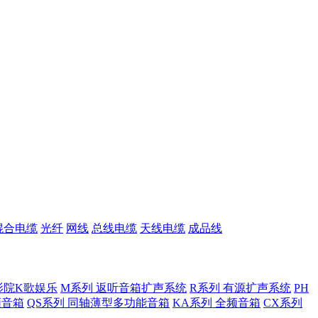
混合电缆
光纤
网线
总线电缆
天线电缆
成品线
影院K歌娱乐
M系列 返听音箱扩声系统
R系列 有源扩声系统
PH
低频音箱
QS系列 同轴薄型多功能音箱
KA系列 全频音箱
CX系列