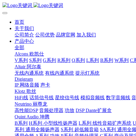
首页
关于我们
公司简介
公司优势
品牌官网
加入我们
产品中心
全部
Alcons 欧凯仕
V系列
S系列
G系列
R系列
Q系列
L系列
B系列
W系列
C
Altair 阿尔泰
无线内通系统
有线内通系统
提示灯系统
Digigram
IP 网络音频
声卡
Klotz 歌丝
HiFi线
话筒信号线
星绞信号线
模拟音频线
数字音频线
Neutrino 丽尊龙
高性能DSP
音频处理器
功放
DSP Dante扩展盒
Quint Audio 坤腾
B系列
H系列 小型线性扬声器
L系列 线性音箱扩声系统
系列 通用全频扬声器
S系列 超低频音箱
SA系列 通用全
通用全频
A系列 功放
P系列 音频处理器
C系列 商业及固