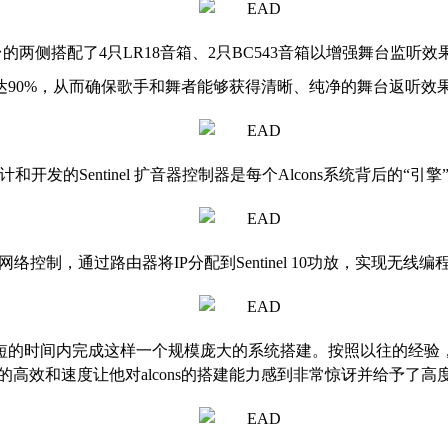
舞台的两侧搭配了4只LR18音箱、2只BC543音箱以增强舞台监听效
达90%，从而确保歌手和舞者能够获得清晰、纯净的舞台返听效
。专有设计和开发的Sentinel 扩音器控制器是每个Alcons系统背后的“引
网络控制，通过路由器将IP分配到Sentinel 10功放，实现无线
短的时间内完成这样一个规模庞大的系统搭建。按照以往的经验
的高效和速度让他对alcons的搭建能力感到非常惊讶并给予了高