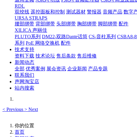
RDL
双绞线
遥控面板和控制
测试器材
警报器
音频产品
数字
URSA STRAPS
腰部绑带
背部绑带
头部绑带
胸部绑带
脚部绑带
配件
XILICA 声丽佳
PLUTO系列
DM22-双路Dante话筒
CS-音柱系列
CSBA
系列
PoE 网络交换机
配件
技术支持
资料下载
技术论坛
售后条款
售后维修
新闻动态
全部
优秀案例
展会资讯
企业新闻
产品专题
联系我们
声网淘宝店
站内搜索
<
Previous
>
Next
你的位置
首页