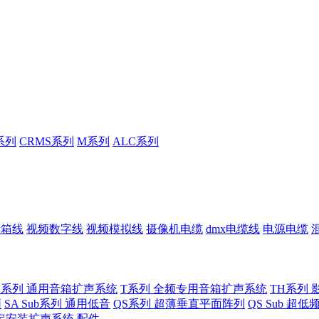
系列
CRMS系列
M系列
ALC系列
音箱线
视频数字线
视频模拟线
摄像机电缆
dmx电缆线
电源电缆
U系列 通用音箱扩声系统
T系列 全频专用音箱扩声系统
TH系列 
频
SA Sub系列 通用低音
QS系列 超薄垂直平面阵列
QS Sub 超
定安装扩声系统
配件